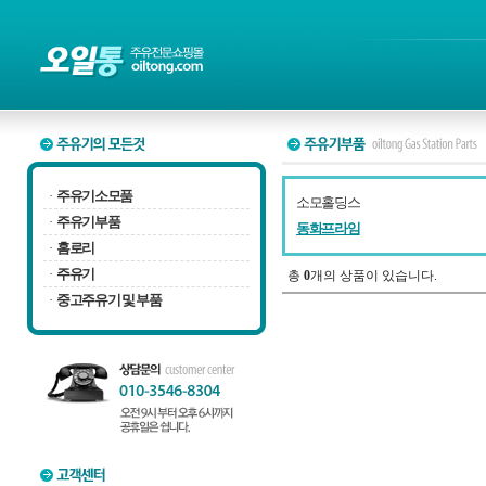
주유기소모품
·
소모홀딩스
주유기부품
·
동화프라임
홈로리
·
주유기
·
총
0
개의 상품이 있습니다.
중고주유기 및 부품
·