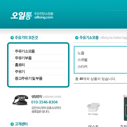
주유기소모품
·
노즐
주유기부품
·
스위벨
홈로리
·
스티커
주유기
·
중고주유기 및 부품
·
총
40
개의 상품이 있습니다.
테스트
정전