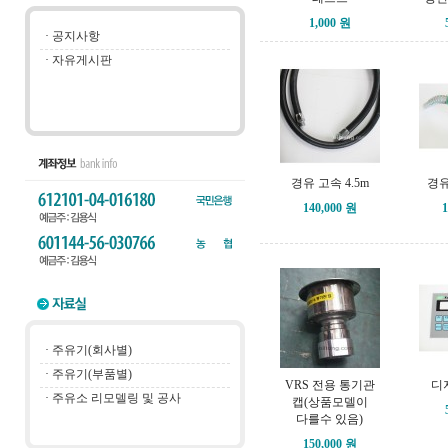
1,000 원
·
공지사항
·
자유게시판
경유 고속 4.5m
경유
140,000 원
1
·
주유기(회사별)
·
주유기(부품별)
VRS 전용 통기관
디
·
주유소 리모델링 및 공사
캡(상품모델이
다를수 있음)
150,000 원